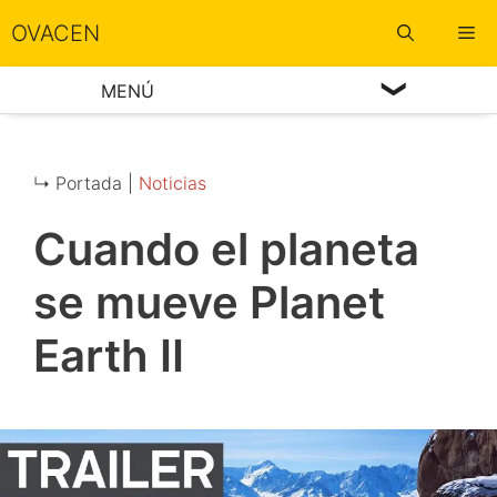
Saltar
OVACEN
M
al
contenido
MENÚ
↳ Portada |
Noticias
Cuando el planeta
se mueve Planet
Earth II